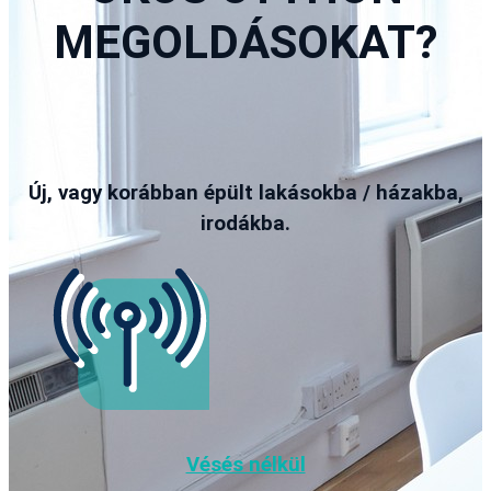
MEGOLDÁSOKAT?
Új, vagy korábban épült lakásokba / házakba,
irodákba.
Vésés nélkül