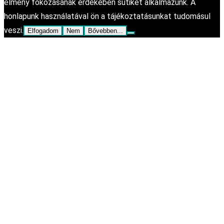
élmény fokozásának érdekében sütiket alkalmazunk. A
honlapunk használatával ön a tájékoztatásunkat tudomásul
veszi.
Elfogadom
Nem
Bővebben...