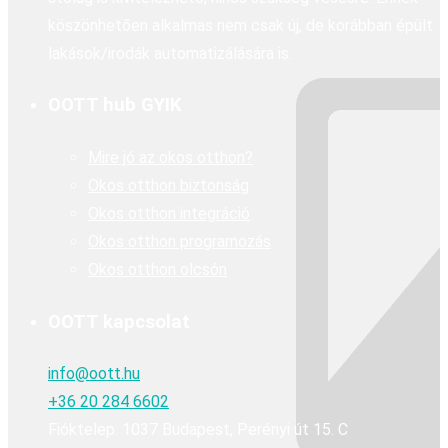
köszönhetően alkalmas nem csak új, de korábban épült
lakások/irodák automatizálására is.
OOTT hub GYIK
Mire jó az okos otthon?
Okos otthon biztonság
Okos otthon integráció
Okos otthon programozás
Okos otthon olcsón
OOTT kapcsolat
info@oott.hu
+36 20 284 6602
Fióktelep: 1037 Budapest, Perényi út 15. C