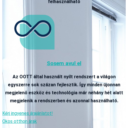
felhasználható
Sosem avul el
Az OOTT által használt nyílt rendszert a világon
egyszerre sok százan fejlesztik. Így minden újonnan
megjelenő eszköz és technológia már néhány hét alatt
megjelenik a rendszerben és azonnal használható.
Kérj ingyenes árajánlatot!
Okos otthon árak