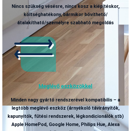
Nincs szükség vésésre, nincs kosz a kiépítéskor,
költséghatékony, bármikor bővíthető/
átalakítható/személyre szabható megoldás
Meglévő eszközökkel
Minden nagy gyártó rendszerével kompatibilis – a
legtöbb meglévő eszköz (árnyékoló távirányítók,
kapunyitók, fűtési rendszerek, légkondicionálók stb)
Apple HomePod, Google Home, Philips Hue, Alexa