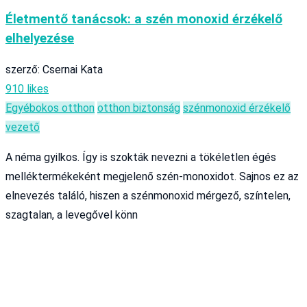
Életmentő tanácsok: a szén monoxid érzékelő
elhelyezése
szerző: Csernai Kata
910 likes
Egyéb
okos otthon
otthon biztonság
szénmonoxid érzékelő
vezető
A néma gyilkos. Így is szokták nevezni a tökéletlen égés
melléktermékeként megjelenő szén-monoxidot. Sajnos ez az
elnevezés találó, hiszen a szénmonoxid mérgező, színtelen,
szagtalan, a levegővel könn