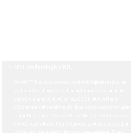
OOT Technologies Kft.
Az OOTT hub okos otthon vezérlő kifejlesztésével az
volt a célunk, hogy az otthon automatizálás mindenki
számára elérhetővé váljon. Az OOTT okos otthon
központtal szinte bármelyik okos otthon eszköz (Apple
HomePod, Google Home, Philips Hue, Alexa, IKEA smart
home) vezérelhető. Segítségével az olcsó okos otthon
utólag is kivitelezhető, nincs szükség vésésre. Ennek