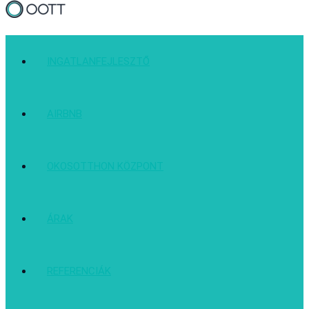
INGATLANFEJLESZTŐ
AIRBNB
OKOSOTTHON KÖZPONT
ÁRAK
REFERENCIÁK