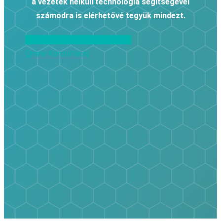
a vezeték nélküli technológia segítségével
számodra is elérhetővé tegyük mindezt.
OKOS OTTHON KALKULÁTOR
Online Konzultáció