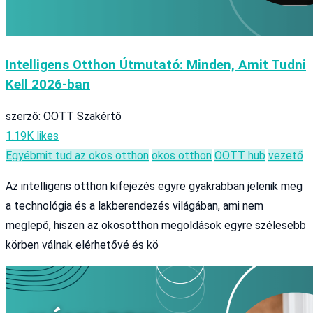
Intelligens Otthon Útmutató: Minden, Amit Tudni
Kell 2026-ban
szerző: OOTT Szakértő
1.19K likes
Egyéb
mit tud az okos otthon
okos otthon
OOTT hub
vezető
Az intelligens otthon kifejezés egyre gyakrabban jelenik meg
a technológia és a lakberendezés világában, ami nem
meglepő, hiszen az okosotthon megoldások egyre szélesebb
körben válnak elérhetővé és kö