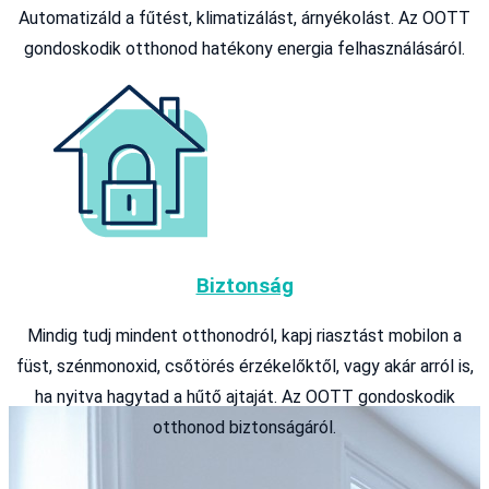
Automatizáld a fűtést, klimatizálást, árnyékolást. Az OOTT
gondoskodik otthonod hatékony energia felhasználásáról.
Biztonság
Mindig tudj mindent otthonodról, kapj riasztást mobilon a
füst, szénmonoxid, csőtörés érzékelőktől, vagy akár arról is,
ha nyitva hagytad a hűtő ajtaját. Az OOTT gondoskodik
otthonod biztonságáról.