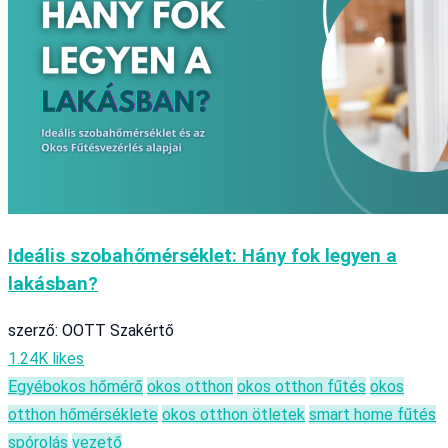
Ideális szobahőmérséklet: Hány fok legyen a
lakásban?
szerző: OOTT Szakértő
1.24K likes
Egyéb
okos hőmérő
okos otthon
okos otthon fűtés
okos
otthon hőmérséklete
okos otthon ötletek
smart home fűtés
spórolás
vezető