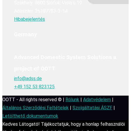
Székhely: 8600 Siófok, Viola u 19
Adószám: 26187783-2-14
Hibabejelentés
Germany
Advanced Domestic System Solutions a
project of OOTT
info@adss.de
+49 152 53 823125
OOTT - All rights reserved © |
Rólunk
|
Adatvédelem
|
Általános Szerződési Feltételek
|
Szolgáltatási ÁSZF
|
Letölthető dokumentumok
Kedves Látogató! Tájékoztatjuk, hogy a honlap felhasználói