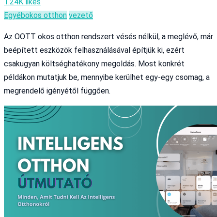
1.24K likes
Egyéb
okos otthon
vezető
Az OOTT okos otthon rendszert vésés nélkül, a meglévő, már
beépített eszközök felhasználásával építjük ki, ezért
csakugyan költséghatékony megoldás. Most konkrét
példákon mutatjuk be, mennyibe kerülhet egy-egy csomag, a
megrendelő igényétől függően.