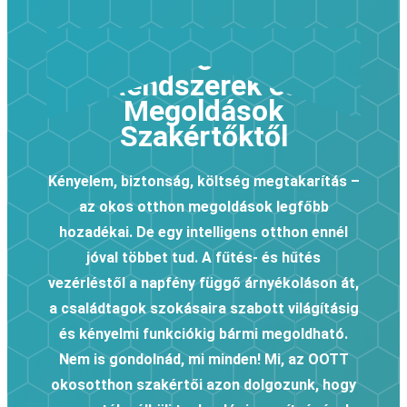
Okos Otthon
Rendszerek és
Megoldások
Szakértőktől
Kényelem, biztonság, költség megtakarítás –
az okos otthon megoldások legfőbb
hozadékai. De egy intelligens otthon ennél
jóval többet tud. A fűtés- és hűtés
vezérléstől a napfény függő árnyékoláson át,
a családtagok szokásaira szabott világításig
és kényelmi funkciókig bármi megoldható.
Nem is gondolnád, mi minden! Mi, az OOTT
okosotthon szakértői azon dolgozunk, hogy