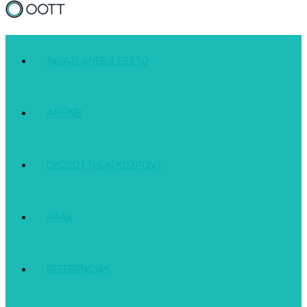
INGATLANFEJLESZTŐ
AIRBNB
OKOSOTTHON KÖZPONT
ÁRAK
REFERENCIÁK