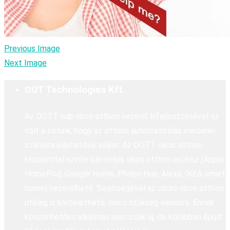
Previous Image
Next Image
OOT Technologies Kft.
Az OOTT hub okos otthon vezérlő kifejlesztésével az
volt a célunk, hogy az otthon automatizálás mindenki
számára elérhetővé váljon. Az OOTT okos otthon
központtal szinte bármelyik okos otthon eszköz (Apple
HomePod, Google Home, Philips Hue, Alexa, IKEA smart
home) vezérelhető. Segítségével az olcsó okos otthon
utólag is kivitelezhető, nincs szükség vésésre. Ennek
köszönhetően alkalmas nem csak új, de korábban épült