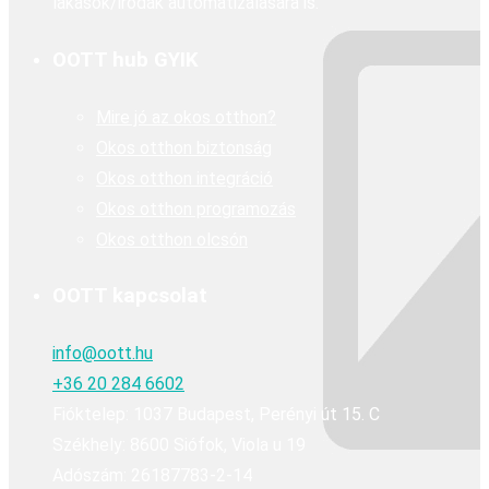
lakások/irodák automatizálására is.
OOTT hub GYIK
Mire jó az okos otthon?
Okos otthon biztonság
Okos otthon integráció
Okos otthon programozás
Okos otthon olcsón
OOTT kapcsolat
info@oott.hu
+36 20 284 6602
Fióktelep: 1037 Budapest, Perényi út 15. C
Székhely: 8600 Siófok, Viola u 19
Adószám: 26187783-2-14