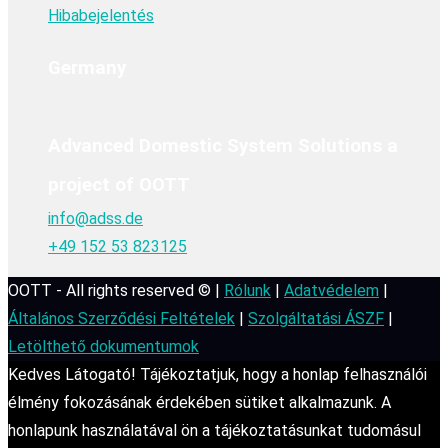
Hibabejelentés
Germany
Advanced Domestic System Solutions a
project of OOTT
info@adss.de
+49 152 53 823125
OOTT - All rights reserved © |
Rólunk
|
Adatvédelem
|
Általános Szerződési Feltételek
|
Szolgáltatási ÁSZF
|
Letölthető dokumentumok
Kedves Látogató! Tájékoztatjuk, hogy a honlap felhasználói
élmény fokozásának érdekében sütiket alkalmazunk. A
honlapunk használatával ön a tájékoztatásunkat tudomásul