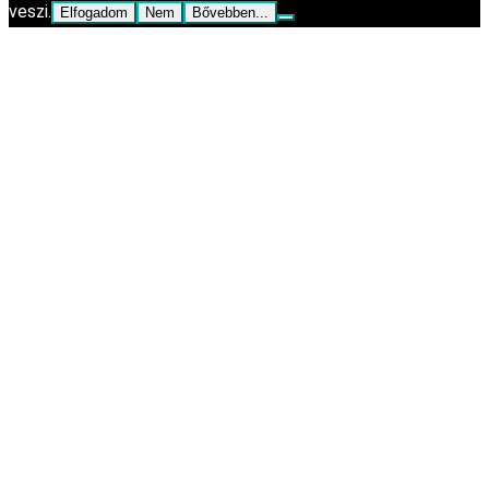
veszi.
Elfogadom
Nem
Bővebben...