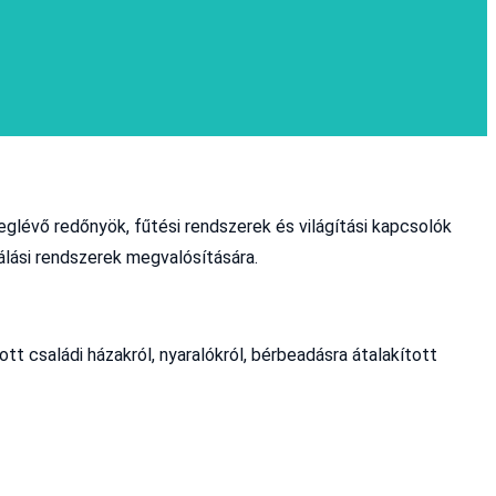
eglévő redőnyök, fűtési rendszerek és világítási kapcsolók
lási rendszerek megvalósítására.
tt családi házakról, nyaralókról, bérbeadásra átalakított