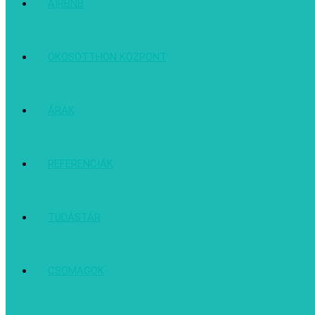
AIRBNB
OKOSOTTHON KÖZPONT
ÁRAK
REFERENCIÁK
TUDÁSTÁR
CSOMAGOK