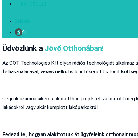
KAPCSOLAT
Belépés
Profil
Üdvözlünk a
Jövő Otthonában!
Az OOT Technologies Kft olyan rádiós technológiát alkalmaz 
felhasználásával,
vésés nélkül
is lehetőséget biztosít
költsé
Cégünk számos sikeres okosotthon projektet valósított meg külö
lakásokról vagy akár komplett lakóparkokról.
Fedezd fel, hogyan alakítottuk át ügyfeleink otthonait 