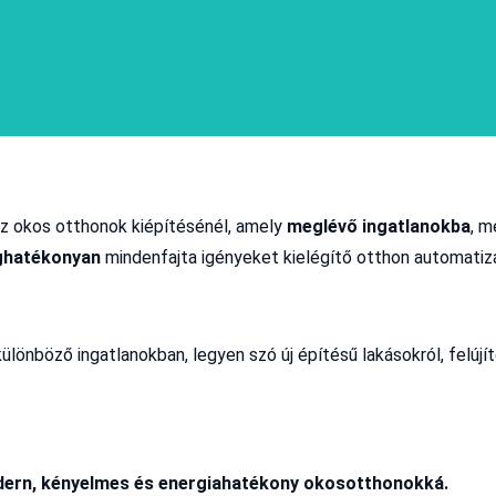
az okos otthonok kiépítésénél, amely
meglévő ingatlanokba
, m
ghatékonyan
mindenfajta igényeket kielégítő otthon automatizá
nböző ingatlanokban, legyen szó új építésű lakásokról, felújíto
modern, kényelmes és energiahatékony okosotthonokká.