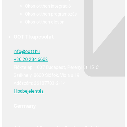
Okos otthon integráció
Okos otthon programozás
Okos otthon olcsón
OOTT kapcsolat
info@oott.hu
+36 20 284 6602
Fióktelep: 1037 Budapest, Perényi út 15. C
Székhely: 8600 Siófok, Viola u 19
Adószám: 26187783-2-14
Hibabejelentés
Germany