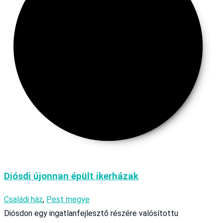
Diósdi újonnan épült ikerházak
Családi ház
,
Pest megye
Diósdon egy ingatlanfejlesztő részére valósítottu