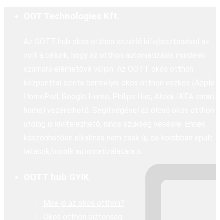
OOT Technologies Kft.
Az OOTT hub okos otthon vezérlő kifejlesztésével az
volt a célunk, hogy az otthon automatizálás mindenki
számára elérhetővé váljon. Az OOTT okos otthon
központtal szinte bármelyik okos otthon eszköz (Apple
HomePod, Google Home, Philips Hue, Alexa, IKEA smart
home) vezérelhető. Segítségével az olcsó okos otthon
utólag is kivitelezhető, nincs szükség vésésre. Ennek
köszönhetően alkalmas nem csak új, de korábban épült
lakások/irodák automatizálására is.
OOTT hub GYIK
Mire jó az okos otthon?
Okos otthon biztonság