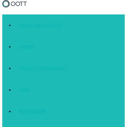
INGATLANFEJLESZTŐ
AIRBNB
OKOSOTTHON KÖZPONT
ÁRAK
REFERENCIÁK