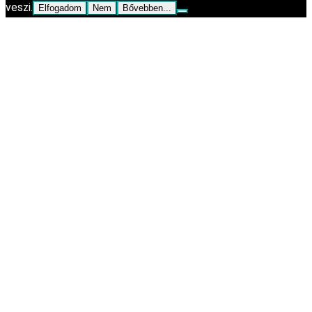
veszi.
Elfogadom
Nem
Bővebben...