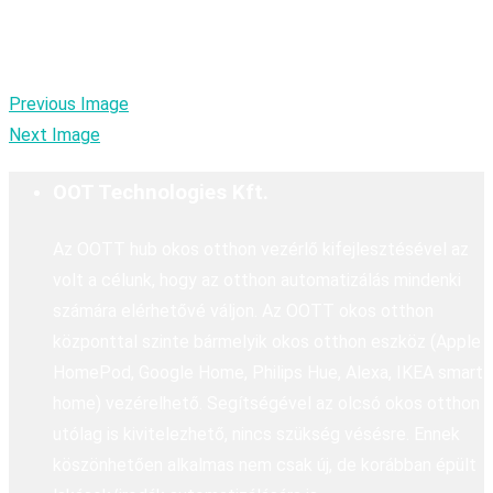
Previous Image
Next Image
OOT Technologies Kft.
Az OOTT hub okos otthon vezérlő kifejlesztésével az
volt a célunk, hogy az otthon automatizálás mindenki
számára elérhetővé váljon. Az OOTT okos otthon
központtal szinte bármelyik okos otthon eszköz (Apple
HomePod, Google Home, Philips Hue, Alexa, IKEA smart
home) vezérelhető. Segítségével az olcsó okos otthon
utólag is kivitelezhető, nincs szükség vésésre. Ennek
köszönhetően alkalmas nem csak új, de korábban épült