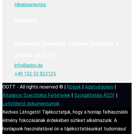
Hibabejelentés
Germany
Advanced Domestic System Solutions a
project of OOTT
info@adss.de
+49 152 53 823125
OOTT - All rights reserved © |
Rólunk
|
Adatvédelem
|
Általános Szerződési Feltételek
|
Szolgáltatási ÁSZF
|
Letölthető dokumentumok
Kedves Látogató! Tájékoztatjuk, hogy a honlap felhasználói
élmény fokozásának érdekében sütiket alkalmazunk. A
honlapunk használatával ön a tájékoztatásunkat tudomásul