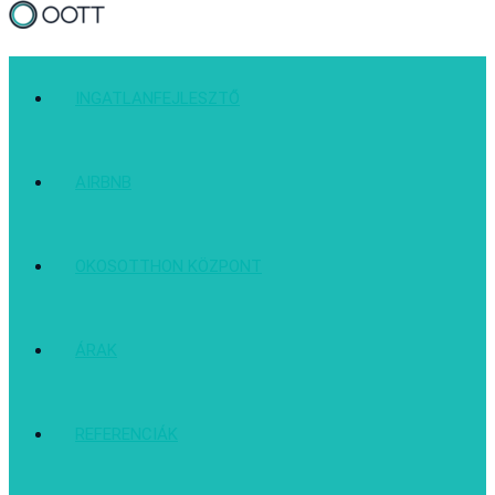
INGATLANFEJLESZTŐ
AIRBNB
OKOSOTTHON KÖZPONT
ÁRAK
REFERENCIÁK