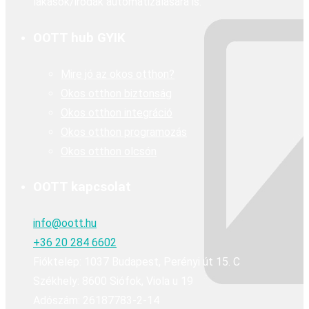
lakások/irodák automatizálására is.
OOTT hub GYIK
Mire jó az okos otthon?
Okos otthon biztonság
Okos otthon integráció
Okos otthon programozás
Okos otthon olcsón
OOTT kapcsolat
info@oott.hu
+36 20 284 6602
Fióktelep: 1037 Budapest, Perényi út 15. C
Székhely: 8600 Siófok, Viola u 19
Adószám: 26187783-2-14