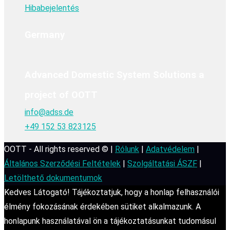
Hibabejelentés
Germany
Advanced Domestic System Solutions a
project of OOTT
info@adss.de
+49 152 53 823125
OOTT - All rights reserved © |
Rólunk
|
Adatvédelem
|
Általános Szerződési Feltételek
|
Szolgáltatási ÁSZF
|
Letölthető dokumentumok
Kedves Látogató! Tájékoztatjuk, hogy a honlap felhasználói
élmény fokozásának érdekében sütiket alkalmazunk. A
honlapunk használatával ön a tájékoztatásunkat tudomásul