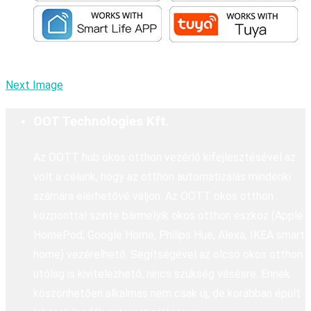
Next Image
OOT Technologies Kft.
Az OOTT hub okos otthon vezérlő kifejlesztésével az
volt a célunk, hogy az otthon automatizálás mindenki
számára elérhetővé váljon. Az OOTT okos otthon
központtal szinte bármelyik okos otthon eszköz (Apple
HomePod, Google Home, Philips Hue, Alexa, IKEA smart
home) vezérelhető. Segítségével az olcsó okos otthon
utólag is kivitelezhető, nincs szükség vésésre. Ennek
köszönhetően alkalmas nem csak új, de korábban épült