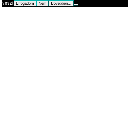
veszi.
Elfogadom
Nem
Bővebben...