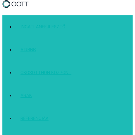
INGATLANFEJLESZTŐ
AIRBNB
OKOSOTTHON KÖZPONT
ÁRAK
REFERENCIÁK