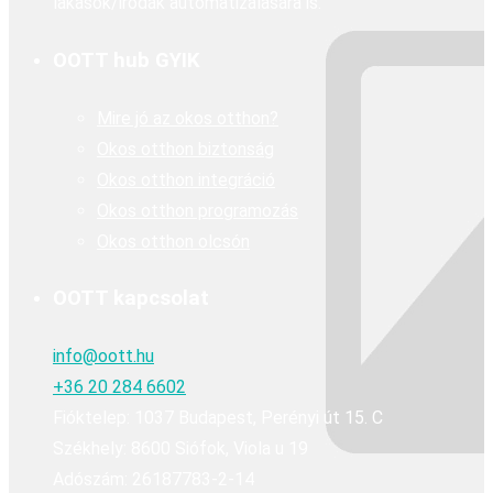
lakások/irodák automatizálására is.
OOTT hub GYIK
Mire jó az okos otthon?
Okos otthon biztonság
Okos otthon integráció
Okos otthon programozás
Okos otthon olcsón
OOTT kapcsolat
info@oott.hu
+36 20 284 6602
Fióktelep: 1037 Budapest, Perényi út 15. C
Székhely: 8600 Siófok, Viola u 19
Adószám: 26187783-2-14