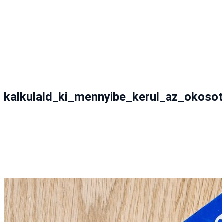
kalkulald_ki_mennyibe_kerul_az_okoso