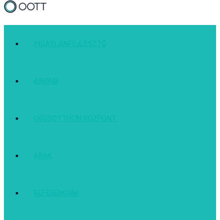
INGATLANFEJLESZTŐ
AIRBNB
OKOSOTTHON KÖZPONT
ÁRAK
REFERENCIÁK