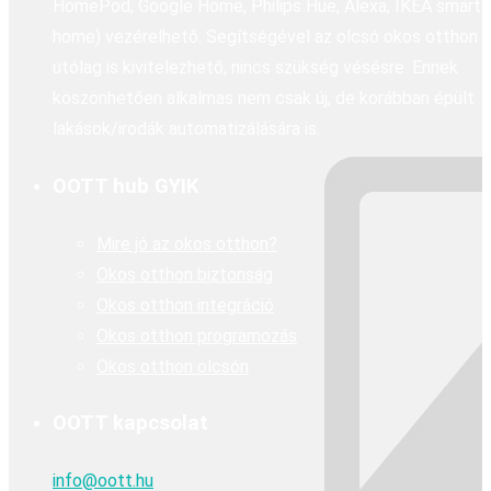
HomePod, Google Home, Philips Hue, Alexa, IKEA smart
home) vezérelhető. Segítségével az olcsó okos otthon
utólag is kivitelezhető, nincs szükség vésésre. Ennek
köszönhetően alkalmas nem csak új, de korábban épült
lakások/irodák automatizálására is.
OOTT hub GYIK
Mire jó az okos otthon?
Okos otthon biztonság
Okos otthon integráció
Okos otthon programozás
Okos otthon olcsón
OOTT kapcsolat
info@oott.hu