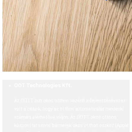
OOT Technologies Kft.
Az OOTT hub okos otthon vezérlő kifejlesztésével az
volt a célunk, hogy az otthon automatizálás mindenki
számára elérhetővé váljon. Az OOTT okos otthon
központtal szinte bármelyik okos otthon eszköz (Apple