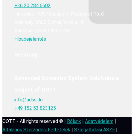
+36 20 284 6602
Fióktelep: 1037 Budapest, Perényi út 15. C
Székhely: 8600 Siófok, Viola u 19
Adószám: 26187783-2-14
Hibabejelentés
Germany
Advanced Domestic System Solutions a
project of OOTT
info@adss.de
+49 152 53 823125
OOTT - All rights reserved © |
Rólunk
|
Adatvédelem
|
Általános Szerződési Feltételek
|
Szolgáltatási ÁSZF
|