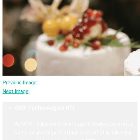
Previous Image
Next Image
OOT Technologies Kft.
Az OOTT hub okos otthon vezérlő kifejlesztésével az
volt a célunk, hogy az otthon automatizálás mindenki