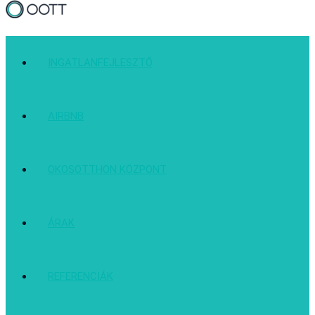
INGATLANFEJLESZTŐ
AIRBNB
OKOSOTTHON KÖZPONT
ÁRAK
REFERENCIÁK