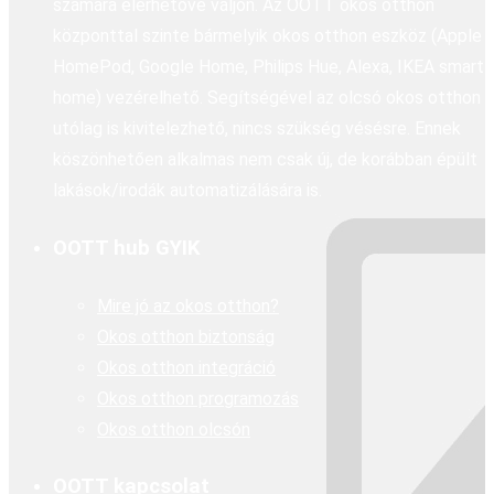
számára elérhetővé váljon. Az OOTT okos otthon
központtal szinte bármelyik okos otthon eszköz (Apple
HomePod, Google Home, Philips Hue, Alexa, IKEA smart
home) vezérelhető. Segítségével az olcsó okos otthon
utólag is kivitelezhető, nincs szükség vésésre. Ennek
köszönhetően alkalmas nem csak új, de korábban épült
lakások/irodák automatizálására is.
OOTT hub GYIK
Mire jó az okos otthon?
Okos otthon biztonság
Okos otthon integráció
Okos otthon programozás
Okos otthon olcsón
OOTT kapcsolat