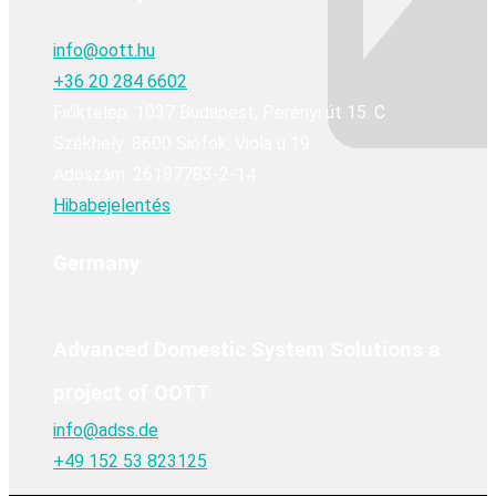
info@oott.hu
+36 20 284 6602
Fióktelep: 1037 Budapest, Perényi út 15. C
Székhely: 8600 Siófok, Viola u 19
Adószám: 26187783-2-14
Hibabejelentés
Germany
Advanced Domestic System Solutions a
project of OOTT
info@adss.de
+49 152 53 823125