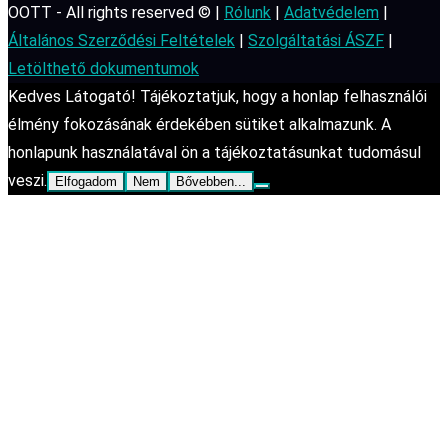
OOTT - All rights reserved © |
Rólunk
|
Adatvédelem
|
Általános Szerződési Feltételek
|
Szolgáltatási ÁSZF
|
Letölthető dokumentumok
Kedves Látogató! Tájékoztatjuk, hogy a honlap felhasználói
élmény fokozásának érdekében sütiket alkalmazunk. A
honlapunk használatával ön a tájékoztatásunkat tudomásul
veszi.
Elfogadom
Nem
Bővebben...