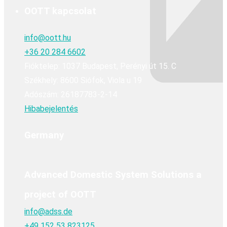
OOTT kapcsolat
info@oott.hu
+36 20 284 6602
Fióktelep: 1037 Budapest, Perényi út 15. C
Székhely: 8600 Siófok, Viola u 19
Adószám: 26187783-2-14
Hibabejelentés
Germany
Advanced Domestic System Solutions a
project of OOTT
info@adss.de
+49 152 53 823125