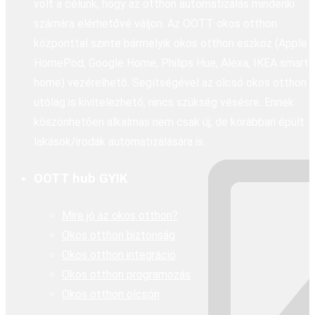
volt a célunk, hogy az otthon automatizálás mindenki
számára elérhetővé váljon. Az OOTT okos otthon
központtal szinte bármelyik okos otthon eszköz (Apple
HomePod, Google Home, Philips Hue, Alexa, IKEA smart
home) vezérelhető. Segítségével az olcsó okos otthon
utólag is kivitelezhető, nincs szükség vésésre. Ennek
köszönhetően alkalmas nem csak új, de korábban épült
lakások/irodák automatizálására is.
OOTT hub GYIK
Mire jó az okos otthon?
Okos otthon biztonság
Okos otthon integráció
Okos otthon programozás
Okos otthon olcsón