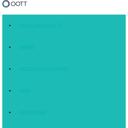
INGATLANFEJLESZTŐ
AIRBNB
OKOSOTTHON KÖZPONT
ÁRAK
REFERENCIÁK