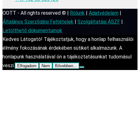
OOTT - All rights reserved © |
Rólunk
|
Adatvédelem
|
Általános Szerződési Feltételek
|
Szolgáltatási ÁSZF
|
Letölthető dokumentumok
Kedves Látogató! Tájékoztatjuk, hogy a honlap felhasználói
élmény fokozásának érdekében sütiket alkalmazunk. A
honlapunk használatával ön a tájékoztatásunkat tudomásul
veszi.
Elfogadom
Nem
Bővebben...