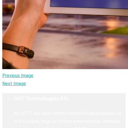
Previous Image
Next Image
OOT Technologies Kft.
Az OOTT hub okos otthon vezérlő kifejlesztésével az
volt a célunk, hogy az otthon automatizálás mindenki