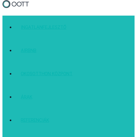
INGATLANFEJLESZTŐ
AIRBNB
OKOSOTTHON KÖZPONT
ÁRAK
REFERENCIÁK