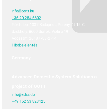
info@oott.hu
+36 20 284 6602
Fióktelep: 1037 Budapest, Perényi út 15. C
Székhely: 8600 Siófok, Viola u 19
Adószám: 26187783-2-14
Hibabejelentés
Germany
Advanced Domestic System Solutions a
project of OOTT
info@adss.de
+49 152 53 823125