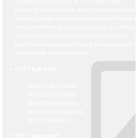
számára elérhetővé váljon. Az OOTT okos otthon
központtal szinte bármelyik okos otthon eszköz (Apple
HomePod, Google Home, Philips Hue, Alexa, IKEA smart
home) vezérelhető. Segítségével az olcsó okos otthon
utólag is kivitelezhető, nincs szükség vésésre. Ennek
köszönhetően alkalmas nem csak új, de korábban épült
lakások/irodák automatizálására is.
OOTT hub GYIK
Mire jó az okos otthon?
Okos otthon biztonság
Okos otthon integráció
Okos otthon programozás
Okos otthon olcsón
OOTT kapcsolat