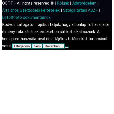
OOTT - All rights reserved © |
Rólunk
|
Adatvédelem
|
Általános Szerződési Feltételek
|
Szolgáltatási ÁSZF
|
Letölthető dokumentumok
Kedves Látogató! Tájékoztatjuk, hogy a honlap felhasználói
élmény fokozásának érdekében sütiket alkalmazunk. A
honlapunk használatával ön a tájékoztatásunkat tudomásul
veszi.
Elfogadom
Nem
Bővebben...