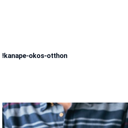
!kanape-okos-otthon