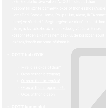
számára elérhetővé váljon. Az OOTT okos otthon
központtal szinte bármelyik okos otthon eszköz (Apple
HomePod, Google Home, Philips Hue, Alexa, IKEA smart
home) vezérelhető. Segítségével az olcsó okos otthon
utólag is kivitelezhető, nincs szükség vésésre. Ennek
köszönhetően alkalmas nem csak új, de korábban épült
lakások/irodák automatizálására is.
OOTT hub GYIK
Mire jó az okos otthon?
Okos otthon biztonság
Okos otthon integráció
Okos otthon programozás
Okos otthon olcsón
OOTT kapcsolat