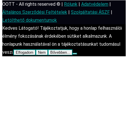
OOTT - All rights reserved © |
Rólunk
|
Adatvédelem
|
Általános Szerződési Feltételek
|
Szolgáltatási ÁSZF
|
Letölthető dokumentumok
Kedves Látogató! Tájékoztatjuk, hogy a honlap felhasználói
élmény fokozásának érdekében sütiket alkalmazunk. A
honlapunk használatával ön a tájékoztatásunkat tudomásul
veszi.
Elfogadom
Nem
Bővebben...