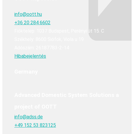
info@oott.hu
+36 20 284 6602
Fióktelep: 1037 Budapest, Perényi út 15. C
Székhely: 8600 Siófok, Viola u 19
Adószám: 26187783-2-14
Hibabejelentés
Germany
Advanced Domestic System Solutions a
project of OOTT
info@adss.de
+49 152 53 823125