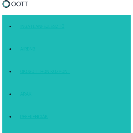
INGATLANFEJLESZTŐ
AIRBNB
OKOSOTTHON KÖZPONT
ÁRAK
REFERENCIÁK