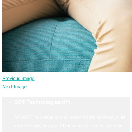
Previous Image
Next Image
OOT Technologies Kft.
Az OOTT hub okos otthon vezérlő kifejlesztésével az
volt a célunk, hogy az otthon automatizálás mindenki