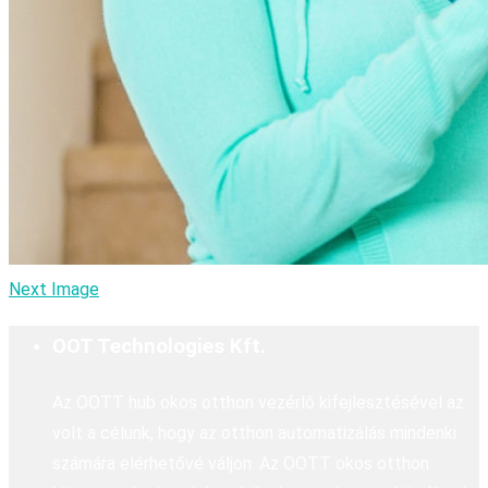
Next Image
OOT Technologies Kft.
Az OOTT hub okos otthon vezérlő kifejlesztésével az
volt a célunk, hogy az otthon automatizálás mindenki
számára elérhetővé váljon. Az OOTT okos otthon