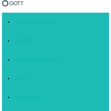
INGATLANFEJLESZTŐ
AIRBNB
OKOSOTTHON KÖZPONT
ÁRAK
REFERENCIÁK