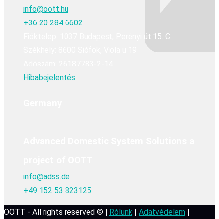
info@oott.hu
+36 20 284 6602
Fióktelep: 1037 Budapest, Perényi út 15. C
Székhely: 8600 Siófok, Viola u 19
Adószám: 26187783-2-14
Hibabejelentés
Germany
Advanced Domestic System Solutions a
project of OOTT
info@adss.de
+49 152 53 823125
OOTT - All rights reserved © |
Rólunk
|
Adatvédelem
|