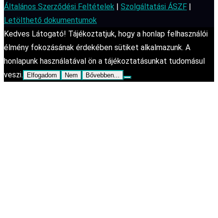
Általános Szerződési Feltételek
|
Szolgáltatási ÁSZF
|
Letölthető dokumentumok
Kedves Látogató! Tájékoztatjuk, hogy a honlap felhasználói
élmény fokozásának érdekében sütiket alkalmazunk. A
honlapunk használatával ön a tájékoztatásunkat tudomásul
veszi.
Elfogadom
Nem
Bővebben...