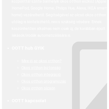
központtal szinte bármelyik okos otthon eszköz (Apple
HomePod, Google Home, Philips Hue, Alexa, IKEA smart
home) vezérelhető. Segítségével az olcsó okos otthon
utólag is kivitelezhető, nincs szükség vésésre. Ennek
köszönhetően alkalmas nem csak új, de korábban épült
lakások/irodák automatizálására is.
OOTT hub GYIK
Mire jó az okos otthon?
Okos otthon biztonság
Okos otthon integráció
Okos otthon programozás
Okos otthon olcsón
OOTT kapcsolat