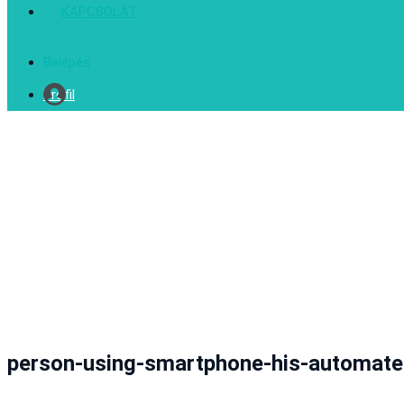
KAPCSOLAT
Belépés
Profil
person-using-smartphone-his-automat