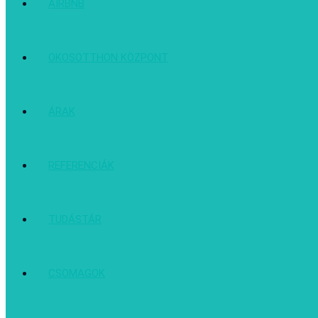
AIRBNB
OKOSOTTHON KÖZPONT
ÁRAK
REFERENCIÁK
TUDÁSTÁR
CSOMAGOK