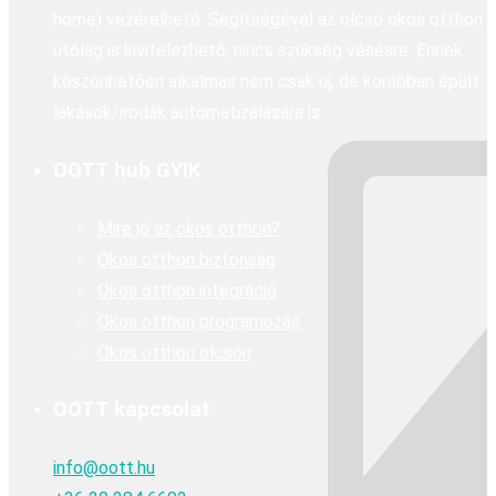
home) vezérelhető. Segítségével az olcsó okos otthon
utólag is kivitelezhető, nincs szükség vésésre. Ennek
köszönhetően alkalmas nem csak új, de korábban épült
lakások/irodák automatizálására is.
OOTT hub GYIK
Mire jó az okos otthon?
Okos otthon biztonság
Okos otthon integráció
Okos otthon programozás
Okos otthon olcsón
OOTT kapcsolat
info@oott.hu