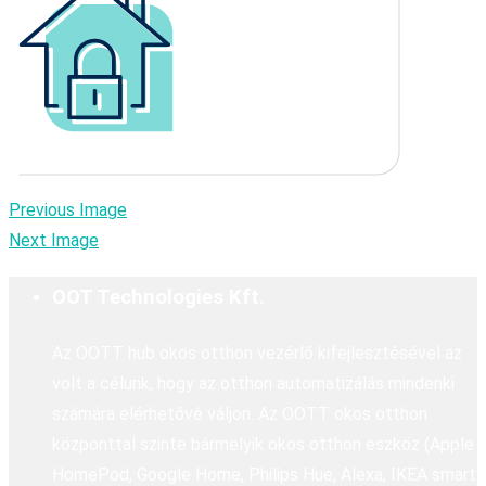
Previous Image
Next Image
OOT Technologies Kft.
Az OOTT hub okos otthon vezérlő kifejlesztésével az
volt a célunk, hogy az otthon automatizálás mindenki
számára elérhetővé váljon. Az OOTT okos otthon
központtal szinte bármelyik okos otthon eszköz (Apple
HomePod, Google Home, Philips Hue, Alexa, IKEA smart