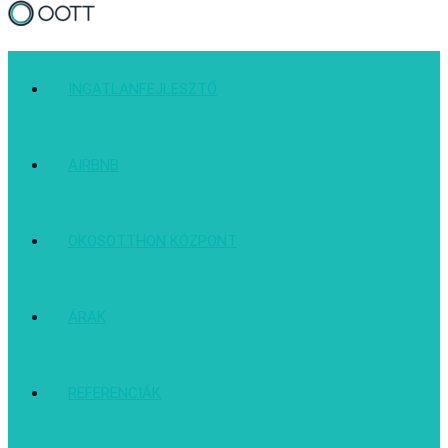
INGATLANFEJLESZTŐ
AIRBNB
OKOSOTTHON KÖZPONT
ÁRAK
REFERENCIÁK