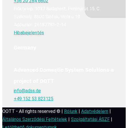
+36 20 284 6602
Fióktelep: 1037 Budapest, Perényi út 15. C
Székhely: 8600 Siófok, Viola u 19
Adószám: 26187783-2-14
Hibabejelentés
Germany
Advanced Domestic System Solutions a
project of OOTT
info@adss.de
+49 152 53 823125
OOTT - All rights reserved © |
Rólunk
|
Adatvédelem
|
Általános Szerződési Feltételek
|
Szolgáltatási ÁSZF
|
Letölthető dokumentumok