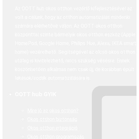
Az OOTT hub okos otthon vezérlő kifejlesztésével az
volt a célunk, hogy az otthon automatizálás mindenki
számára elérhetővé váljon. Az OOTT okos otthon
központtal szinte bármelyik okos otthon eszköz (Apple
HomePod, Google Home, Philips Hue, Alexa, IKEA smart
home) vezérelhető. Segítségével az olcsó okos otthon
utólag is kivitelezhető, nincs szükség vésésre. Ennek
köszönhetően alkalmas nem csak új, de korábban épült
lakások/irodák automatizálására is.
OOTT hub GYIK
Mire jó az okos otthon?
Okos otthon biztonság
Okos otthon integráció
Okos otthon programozás