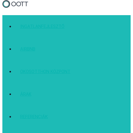
INGATLANFEJLESZTŐ
AIRBNB
OKOSOTTHON KÖZPONT
ÁRAK
REFERENCIÁK