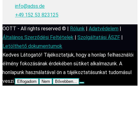
info@adss.de
+49 152 53 823125
OOTT - All rights reserved © |
Rólunk
|
Adatvédelem
|
Általános Szerződési Feltételek
|
Szolgáltatási ÁSZF
|
Letölthető dokumentumok
Kedves Látogató! Tájékoztatjuk, hogy a honlap felhasználói
élmény fokozásának érdekében sütiket alkalmazunk. A
honlapunk használatával ön a tájékoztatásunkat tudomásul
veszi.
Elfogadom
Nem
Bővebben...