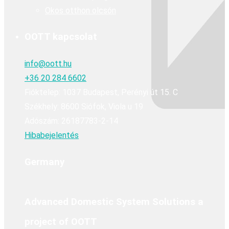
Okos otthon olcsón
OOTT kapcsolat
info@oott.hu
+36 20 284 6602
Fióktelep: 1037 Budapest, Perényi út 15. C
Székhely: 8600 Siófok, Viola u 19
Adószám: 26187783-2-14
Hibabejelentés
Germany
Advanced Domestic System Solutions a
project of OOTT