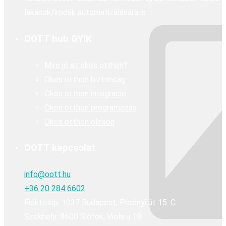
lakások/irodák automatizálására is.
OOTT hub GYIK
Mire jó az okos otthon?
Okos otthon biztonság
Okos otthon integráció
Okos otthon programozás
Okos otthon olcsón
OOTT kapcsolat
info@oott.hu
+36 20 284 6602
Fióktelep: 1037 Budapest, Perényi út 15. C
Székhely: 8600 Siófok, Viola u 19