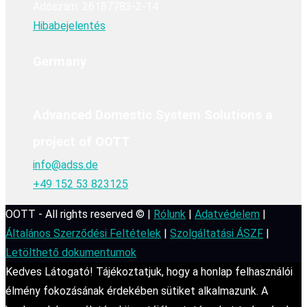
Adószám: 26187783-2-14
Hibabejelentés
Germany
Advanced Domestic System Solutions a
project of OOTT
info@adss.de
+49 152 53 823125
OOTT - All rights reserved © |
Rólunk
|
Adatvédelem
|
Általános Szerződési Feltételek
|
Szolgáltatási ÁSZF
|
Letölthető dokumentumok
Kedves Látogató! Tájékoztatjuk, hogy a honlap felhasználói
élmény fokozásának érdekében sütiket alkalmazunk. A