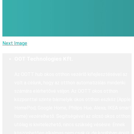
Next Image
OOT Technologies Kft.
Az OOTT hub okos otthon vezérlő kifejlesztésével az
volt a célunk, hogy az otthon automatizálás mindenki
számára elérhetővé váljon. Az OOTT okos otthon
központtal szinte bármelyik okos otthon eszköz (Apple
HomePod, Google Home, Philips Hue, Alexa, IKEA smart
home) vezérelhető. Segítségével az olcsó okos otthon
utólag is kivitelezhető, nincs szükség vésésre. Ennek
köszönhetően alkalmas nem csak új, de korábban épült