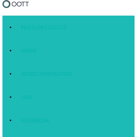
INGATLANFEJLESZTŐ
AIRBNB
OKOSOTTHON KÖZPONT
ÁRAK
REFERENCIÁK