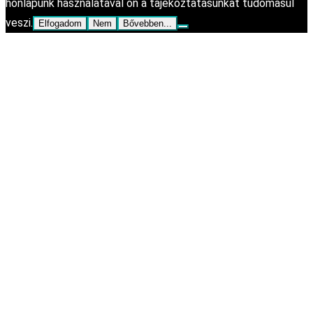
honlapunk használatával ön a tájékoztatásunkat tudomásul
veszi.
Elfogadom
Nem
Bővebben...