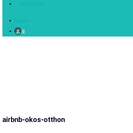
KAPCSOLAT
Belépés
Profil
airbnb-okos-otthon