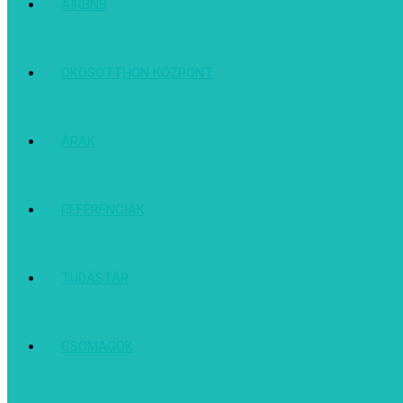
AIRBNB
OKOSOTTHON KÖZPONT
ÁRAK
REFERENCIÁK
TUDÁSTÁR
CSOMAGOK