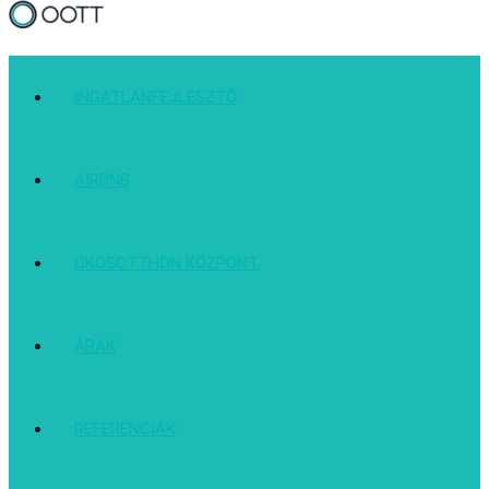
INGATLANFEJLESZTŐ
AIRBNB
OKOSOTTHON KÖZPONT
ÁRAK
REFERENCIÁK