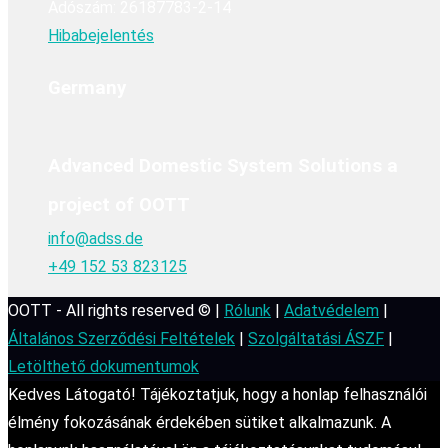
Adószám: 26187783-2-14
Hibabejelentés
Germany
Advanced Domestic System Solutions a
project of OOTT
info@adss.de
+49 152 53 823125
OOTT - All rights reserved © |
Rólunk
|
Adatvédelem
|
Általános Szerződési Feltételek
|
Szolgáltatási ÁSZF
|
Letölthető dokumentumok
Kedves Látogató! Tájékoztatjuk, hogy a honlap felhasználói
élmény fokozásának érdekében sütiket alkalmazunk. A