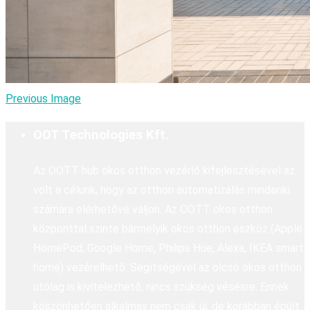
Previous Image
OOT Technologies Kft.
Az OOTT hub okos otthon vezérlő kifejlesztésével az
volt a célunk, hogy az otthon automatizálás mindenki
számára elérhetővé váljon. Az OOTT okos otthon
központtal szinte bármelyik okos otthon eszköz (Apple
HomePod, Google Home, Philips Hue, Alexa, IKEA smart
home) vezérelhető. Segítségével az olcsó okos otthon
utólag is kivitelezhető, nincs szükség vésésre. Ennek
köszönhetően alkalmas nem csak új, de korábban épült