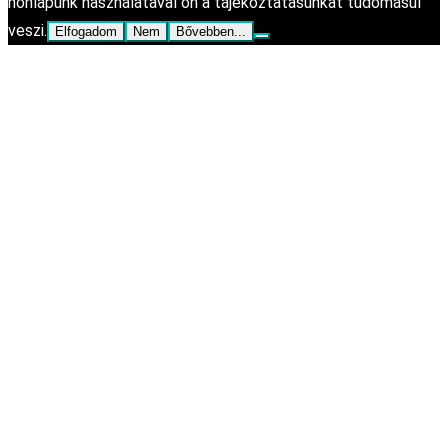
honlapunk használatával ön a tájékoztatásunkat tudomásul
veszi.
Elfogadom
Nem
Bővebben...