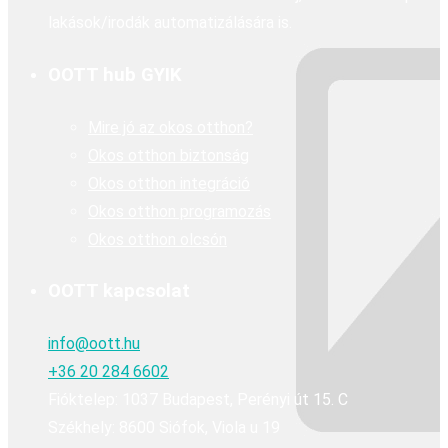
lakások/irodák automatizálására is.
OOTT hub GYIK
Mire jó az okos otthon?
Okos otthon biztonság
Okos otthon integráció
Okos otthon programozás
Okos otthon olcsón
OOTT kapcsolat
info@oott.hu
+36 20 284 6602
Fióktelep: 1037 Budapest, Perényi út 15. C
Székhely: 8600 Siófok, Viola u 19