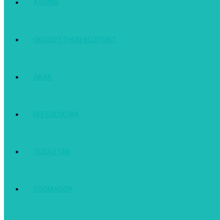
AIRBNB
OKOSOTTHON KÖZPONT
ÁRAK
REFERENCIÁK
TUDÁSTÁR
CSOMAGOK