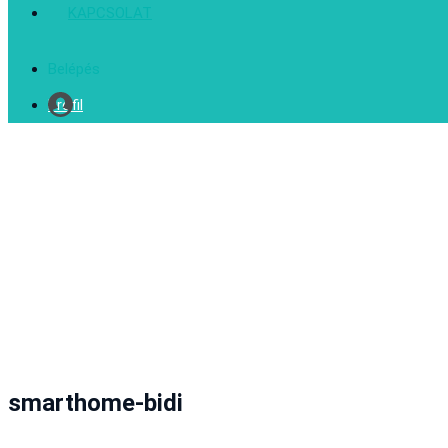
KAPCSOLAT
Belépés
Profil
smarthome-bidi