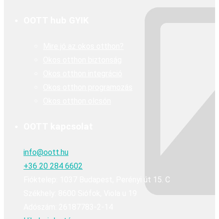
OOTT hub GYIK
Mire jó az okos otthon?
Okos otthon biztonság
Okos otthon integráció
Okos otthon programozás
Okos otthon olcsón
OOTT kapcsolat
info@oott.hu
+36 20 284 6602
Fióktelep: 1037 Budapest, Perényi út 15. C
Székhely: 8600 Siófok, Viola u 19
Adószám: 26187783-2-14