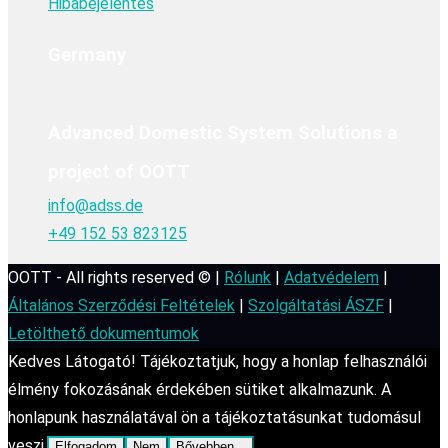
Hibabejelentés
Germany
Advanced Domestic System Solutions a
project of OOTT
info@adss.de
+49 152 53 823125
OOTT - All rights reserved © |
Rólunk
|
Adatvédelem
|
Általános Szerződési Feltételek
|
Szolgáltatási ÁSZF
|
Letölthető dokumentumok
Kedves Látogató! Tájékoztatjuk, hogy a honlap felhasználói
élmény fokozásának érdekében sütiket alkalmazunk. A
honlapunk használatával ön a tájékoztatásunkat tudomásul
veszi.
Elfogadom
Nem
Bővebben...