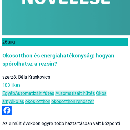
26
aug
Okosotthon és energiahatékonyság: hogyan
spórolhatsz a rezsin?
szerző: Béla Krankovics
183 likes
Egyéb
Automatizált fűtés
Automatizált hűtés
Okos
árnyékolás
okos otthon
okosotthon rendszer
Facebook
Az elmúlt években egyre több háztartásban vált központi