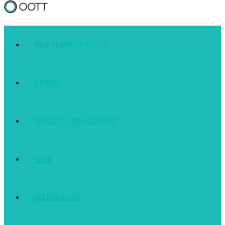
INGATLANFEJLESZTŐ
AIRBNB
OKOSOTTHON KÖZPONT
ÁRAK
REFERENCIÁK