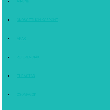
AIRBNB
OKOSOTTHON KÖZPONT
ÁRAK
REFERENCIÁK
TUDÁSTÁR
CSOMAGOK