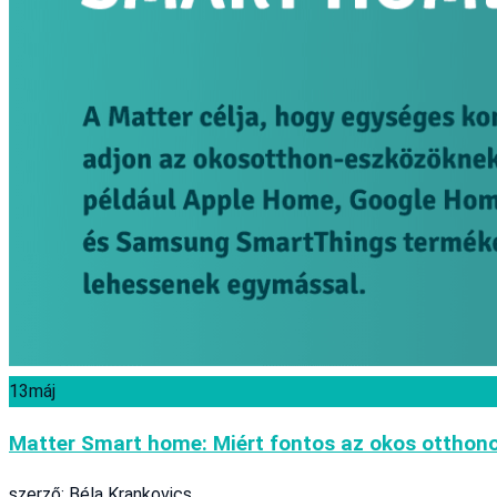
13
máj
Matter Smart home: Miért fontos az okos otthono
szerző: Béla Krankovics