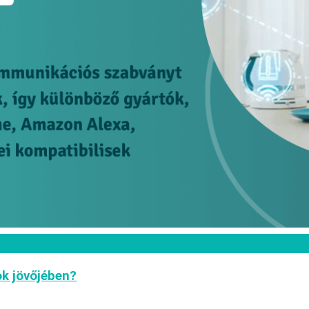
k jövőjében?