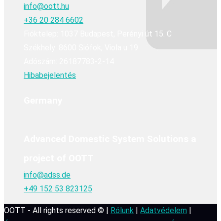
info@oott.hu
+36 20 284 6602
Fióktelep: 1037 Budapest, Perényi út 15. C
Székhely: 8600 Siófok, Viola u 19
Adószám: 26187783-2-14
Hibabejelentés
Germany
Advanced Domestic System Solutions a
project of OOTT
info@adss.de
+49 152 53 823125
OOTT - All rights reserved © |
Rólunk
|
Adatvédelem
|