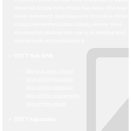
HomePod, Google Home, Philips Hue, Alexa, IKEA smart
home) vezérelhető. Segítségével az olcsó okos otthon
utólag is kivitelezhető, nincs szükség vésésre. Ennek
köszönhetően alkalmas nem csak új, de korábban épült
lakások/irodák automatizálására is.
OOTT hub GYIK
Mire jó az okos otthon?
Okos otthon biztonság
Okos otthon integráció
Okos otthon programozás
Okos otthon olcsón
OOTT kapcsolat