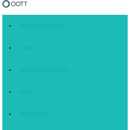
INGATLANFEJLESZTŐ
AIRBNB
OKOSOTTHON KÖZPONT
ÁRAK
REFERENCIÁK