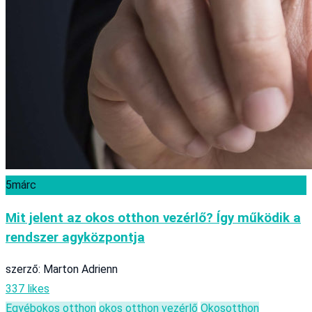
5
márc
Mit jelent az okos otthon vezérlő? Így működik a
rendszer agyközpontja
szerző: Marton Adrienn
337 likes
Egyéb
okos otthon
okos otthon vezérlő
Okosotthon