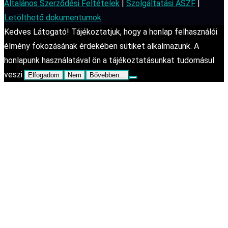
Általános Szerződési Feltételek
|
Szolgáltatási ÁSZF
|
Letölthető dokumentumok
Kedves Látogató! Tájékoztatjuk, hogy a honlap felhasználói
élmény fokozásának érdekében sütiket alkalmazunk. A
honlapunk használatával ön a tájékoztatásunkat tudomásul
veszi.
Elfogadom
Nem
Bővebben...