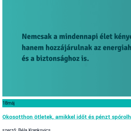
18
máj
Okosotthon ötletek, amikkel időt és pénzt spórol
szerző: Béla Krankovics