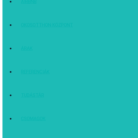
AIRBNB
OKOSOTTHON KÖZPONT
ÁRAK
REFERENCIÁK
TUDÁSTÁR
CSOMAGOK