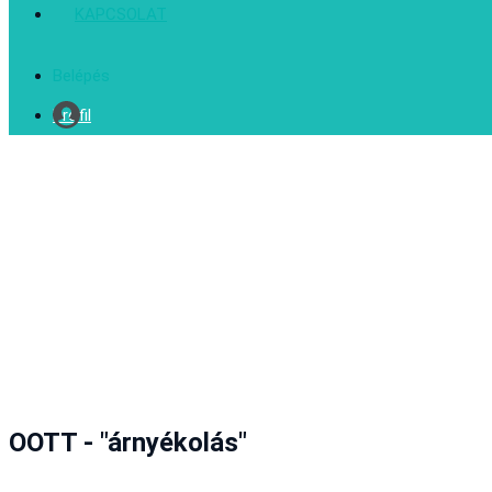
KAPCSOLAT
Belépés
Profil
OOTT - "árnyékolás"