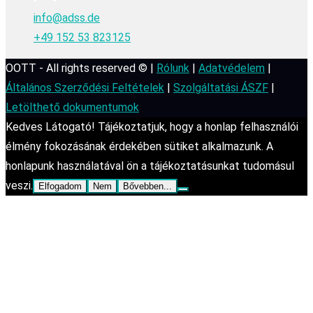
info@adss.de
+49 152 53 823125
OOTT - All rights reserved © |
Rólunk
|
Adatvédelem
|
Általános Szerződési Feltételek
|
Szolgáltatási ÁSZF
|
Letölthető dokumentumok
Kedves Látogató! Tájékoztatjuk, hogy a honlap felhasználói
élmény fokozásának érdekében sütiket alkalmazunk. A
honlapunk használatával ön a tájékoztatásunkat tudomásul
veszi.
Elfogadom
Nem
Bővebben...