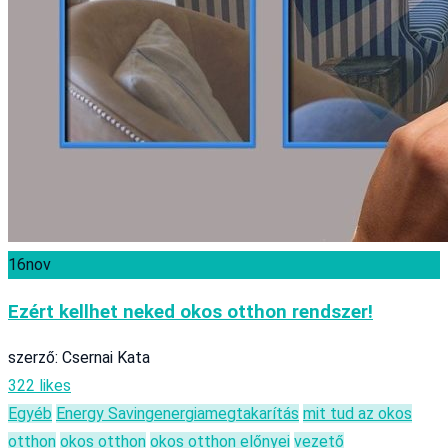
16
nov
Ezért kellhet neked okos otthon rendszer!
szerző: Csernai Kata
322 likes
Egyéb
Energy Saving
energiamegtakarítás
mit tud az okos
otthon
okos otthon
okos otthon előnyei
vezető