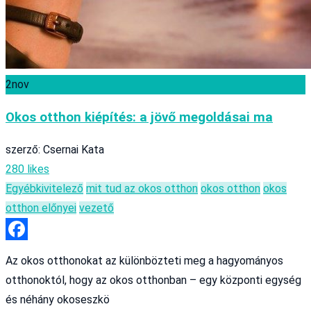
2
nov
Okos otthon kiépítés: a jövő megoldásai ma
szerző: Csernai Kata
280 likes
Egyéb
kivitelező
mit tud az okos otthon
okos otthon
okos
otthon előnyei
vezető
Facebook
Az okos otthonokat az különbözteti meg a hagyományos
otthonoktól, hogy az okos otthonban – egy központi egység
és néhány okoseszkö