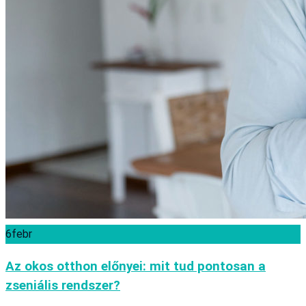
6
febr
Az okos otthon előnyei: mit tud pontosan a
zseniális rendszer?