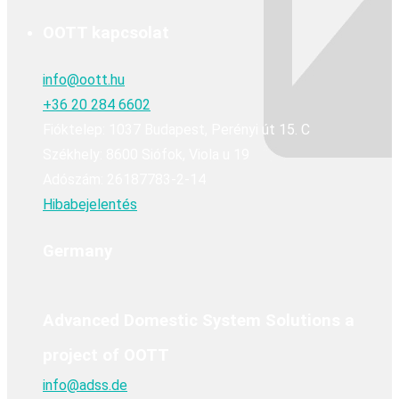
OOTT kapcsolat
info@oott.hu
+36 20 284 6602
Fióktelep: 1037 Budapest, Perényi út 15. C
Székhely: 8600 Siófok, Viola u 19
Adószám: 26187783-2-14
Hibabejelentés
Germany
Advanced Domestic System Solutions a
project of OOTT
info@adss.de