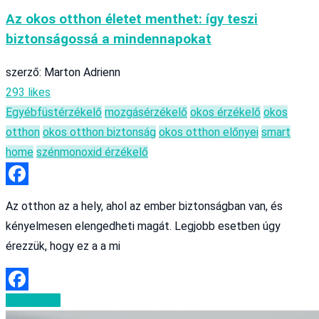
Az okos otthon életet menthet: így teszi
biztonságossá a mindennapokat
szerző: Marton Adrienn
293 likes
Egyéb
füstérzékelő
mozgásérzékelő
okos érzékelő
okos
otthon
okos otthon biztonság
okos otthon előnyei
smart
home
szénmonoxid érzékelő
Facebook
Az otthon az a hely, ahol az ember biztonságban van, és
kényelmesen elengedheti magát. Legjobb esetben úgy
érezzük, hogy ez a a mi
Read More
Facebook