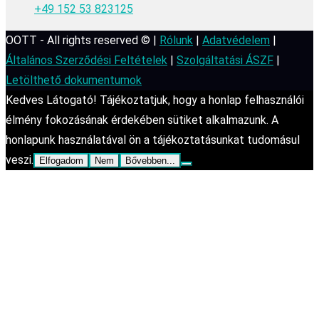
+49 152 53 823125
OOTT - All rights reserved © |
Rólunk
|
Adatvédelem
|
Általános Szerződési Feltételek
|
Szolgáltatási ÁSZF
|
Letölthető dokumentumok
Kedves Látogató! Tájékoztatjuk, hogy a honlap felhasználói
élmény fokozásának érdekében sütiket alkalmazunk. A
honlapunk használatával ön a tájékoztatásunkat tudomásul
veszi.
Elfogadom
Nem
Bővebben...