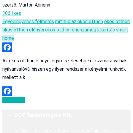
szerző: Marton Adrienn
306 likes
Egyéb
ingyenes felmérés
mit tud az okos otthon
okos otthon
okos otthon előnyei
okos otthon energiamegtakarítás
smart
home
Facebook
Az okos otthon előnyei egyre szélesebb kör számára válnak
nyilvánvalóvá, hiszen egy ilyen rendszer a kényelmi funkciók
mellett a k
Read More
Facebook
OOT Technologies Kft.
Az OOTT hub okos otthon vezérlő kifejlesztésével az