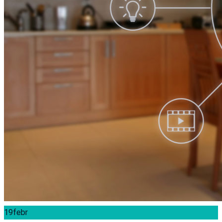
19
febr