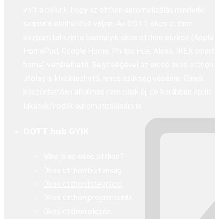
volt a célunk, hogy az otthon automatizálás mindenki
számára elérhetővé váljon. Az OOTT okos otthon
központtal szinte bármelyik okos otthon eszköz (Apple
HomePod, Google Home, Philips Hue, Alexa, IKEA smart
home) vezérelhető. Segítségével az olcsó okos otthon
utólag is kivitelezhető, nincs szükség vésésre. Ennek
köszönhetően alkalmas nem csak új, de korábban épült
lakások/irodák automatizálására is.
OOTT hub GYIK
Mire jó az okos otthon?
Okos otthon biztonság
Okos otthon integráció
Okos otthon programozás
Okos otthon olcsón