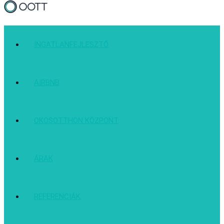
INGATLANFEJLESZTŐ
AIRBNB
OKOSOTTHON KÖZPONT
ÁRAK
REFERENCIÁK