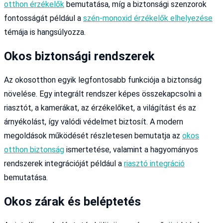
otthon érzékelők
bemutatása, míg a biztonsági szenzorok
fontosságát például a
szén-monoxid érzékelők elhelyezése
témája is hangsúlyozza.
Okos biztonsági rendszerek
Az okosotthon egyik legfontosabb funkciója a biztonság
növelése. Egy integrált rendszer képes összekapcsolni a
riasztót, a kamerákat, az érzékelőket, a világítást és az
árnyékolást, így valódi védelmet biztosít. A modern
megoldások működését részletesen bemutatja az
okos
otthon biztonság
ismertetése, valamint a hagyományos
rendszerek integrációját például a
riasztó integráció
bemutatása.
Okos zárak és beléptetés