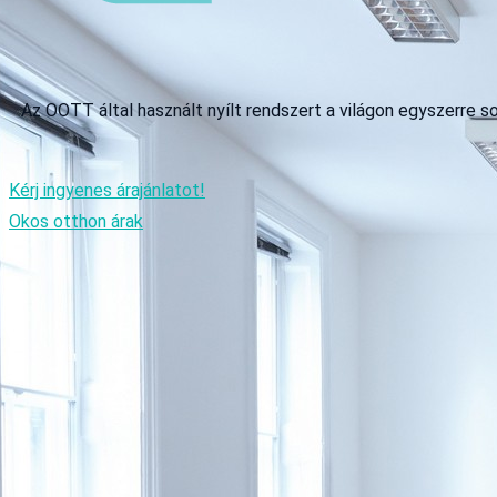
Az OOTT által használt nyílt rendszert a világon egyszerre s
Kérj ingyenes árajánlatot!
Okos otthon árak