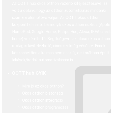
Az OOTT hub okos otthon vezérlő kifejlesztésével az
volt a célunk, hogy az otthon automatizálás mindenki
számára elérhetővé váljon. Az OOTT okos otthon
központtal szinte bármelyik okos otthon eszköz (Apple
HomePod, Google Home, Philips Hue, Alexa, IKEA smart
home) vezérelhető. Segítségével az olcsó okos otthon
utólag is kivitelezhető, nincs szükség vésésre. Ennek
köszönhetően alkalmas nem csak új, de korábban épült
lakások/irodák automatizálására is.
OOTT hub GYIK
Mire jó az okos otthon?
Okos otthon biztonság
Okos otthon integráció
Okos otthon programozás