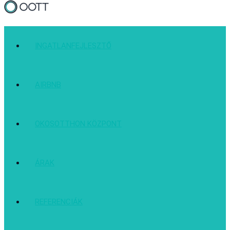
INGATLANFEJLESZTŐ
AIRBNB
OKOSOTTHON KÖZPONT
ÁRAK
REFERENCIÁK